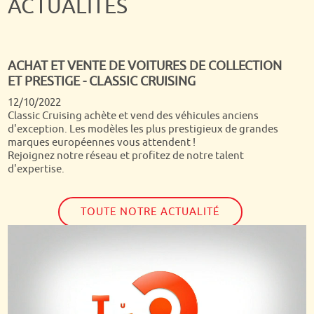
ACTUALITÉS
ACHAT ET VENTE DE VOITURES DE COLLECTION
ET PRESTIGE - CLASSIC CRUISING
Quand on passe tous ses dimanches matin depuis presque
12/10/2022
30 ans devant Turbo, c'est un rêve de voir arriver chez soi
Classic Cruising achète et vend des véhicules anciens
Dominique Chapatte et son équipe ! Nous étions super fiers
d'exception. Les modèles les plus prestigieux de grandes
de les voir s'étonner de la qualité et la diversité de nos
marques européennes vous attendent !
autos et si notre Jaguar a été vendue dans la semaine qui a
Rejoignez notre réseau et profitez de notre talent
suivi, nous avons toujours notre jolie Volvo P1800 !
d'expertise.
TOUTE NOTRE ACTUALITÉ