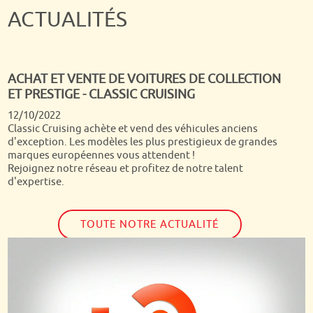
ACTUALITÉS
ACHAT ET VENTE DE VOITURES DE COLLECTION
ET PRESTIGE - CLASSIC CRUISING
Quand on passe tous ses dimanches matin depuis presque
12/10/2022
30 ans devant Turbo, c'est un rêve de voir arriver chez soi
Classic Cruising achète et vend des véhicules anciens
Dominique Chapatte et son équipe ! Nous étions super fiers
d'exception. Les modèles les plus prestigieux de grandes
de les voir s'étonner de la qualité et la diversité de nos
marques européennes vous attendent !
autos et si notre Jaguar a été vendue dans la semaine qui a
Rejoignez notre réseau et profitez de notre talent
suivi, nous avons toujours notre jolie Volvo P1800 !
d'expertise.
TOUTE NOTRE ACTUALITÉ