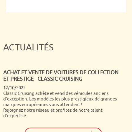
ACTUALITÉS
ACHAT ET VENTE DE VOITURES DE COLLECTION
ET PRESTIGE - CLASSIC CRUISING
Quand on passe tous ses dimanches matin depuis presque
12/10/2022
30 ans devant Turbo, c'est un rêve de voir arriver chez soi
Classic Cruising achète et vend des véhicules anciens
Dominique Chapatte et son équipe ! Nous étions super fiers
d'exception. Les modèles les plus prestigieux de grandes
de les voir s'étonner de la qualité et la diversité de nos
marques européennes vous attendent !
autos et si notre Jaguar a été vendue dans la semaine qui a
Rejoignez notre réseau et profitez de notre talent
suivi, nous avons toujours notre jolie Volvo P1800 !
d'expertise.