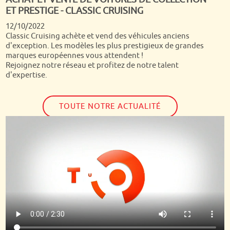
ET PRESTIGE - CLASSIC CRUISING
Quand on passe tous ses dimanches matin depuis presque
12/10/2022
30 ans devant Turbo, c'est un rêve de voir arriver chez soi
Classic Cruising achète et vend des véhicules anciens
Dominique Chapatte et son équipe ! Nous étions super fiers
d'exception. Les modèles les plus prestigieux de grandes
de les voir s'étonner de la qualité et la diversité de nos
marques européennes vous attendent !
autos et si notre Jaguar a été vendue dans la semaine qui a
Rejoignez notre réseau et profitez de notre talent
suivi, nous avons toujours notre jolie Volvo P1800 !
d'expertise.
TOUTE NOTRE ACTUALITÉ