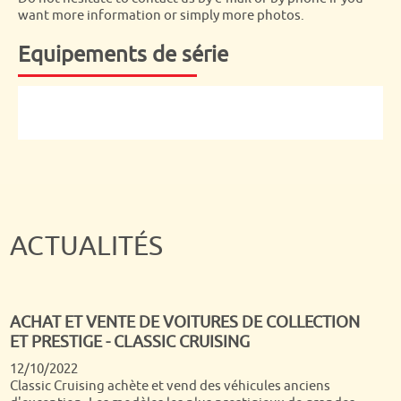
want more information or simply more photos.
Equipements de série
ACTUALITÉS
ACHAT ET VENTE DE VOITURES DE COLLECTION
ET PRESTIGE - CLASSIC CRUISING
Quand on passe tous ses dimanches matin depuis presque
12/10/2022
30 ans devant Turbo, c'est un rêve de voir arriver chez soi
Classic Cruising achète et vend des véhicules anciens
Dominique Chapatte et son équipe ! Nous étions super fiers