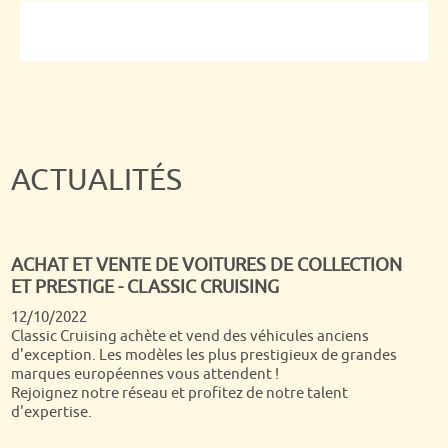
ACTUALITÉS
ACHAT ET VENTE DE VOITURES DE COLLECTION
ET PRESTIGE - CLASSIC CRUISING
Quand on passe tous ses dimanches matin depuis presque
12/10/2022
30 ans devant Turbo, c'est un rêve de voir arriver chez soi
Classic Cruising achète et vend des véhicules anciens
Dominique Chapatte et son équipe ! Nous étions super fiers
d'exception. Les modèles les plus prestigieux de grandes
de les voir s'étonner de la qualité et la diversité de nos
marques européennes vous attendent !
autos et si notre Jaguar a été vendue dans la semaine qui a
Rejoignez notre réseau et profitez de notre talent
suivi, nous avons toujours notre jolie Volvo P1800 !
d'expertise.