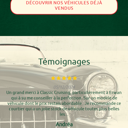
DÉCOUVRIR NOS VÉHICULES DÉJÀ
VENDUS
Témoignages
05/12/2024
Un grand merci à Classic Cruising, particulièrement à Erwan
qui à su me conseiller à la perfection. Sur un modèle de
véhicule dont le prix restais abordable . Je recommande ce
courtier qui a un jolie stock de véhicule toutes plus belles
les...
Andréa