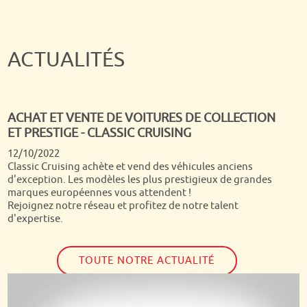
ACTUALITÉS
ACHAT ET VENTE DE VOITURES DE COLLECTION
ET PRESTIGE - CLASSIC CRUISING
Quand on passe tous ses dimanches matin depuis presque
12/10/2022
30 ans devant Turbo, c'est un rêve de voir arriver chez soi
Classic Cruising achète et vend des véhicules anciens
Dominique Chapatte et son équipe ! Nous étions super fiers
d'exception. Les modèles les plus prestigieux de grandes
de les voir s'étonner de la qualité et la diversité de nos
marques européennes vous attendent !
autos et si notre Jaguar a été vendue dans la semaine qui a
Rejoignez notre réseau et profitez de notre talent
suivi, nous avons toujours notre jolie Volvo P1800 !
d'expertise.
TOUTE NOTRE ACTUALITÉ