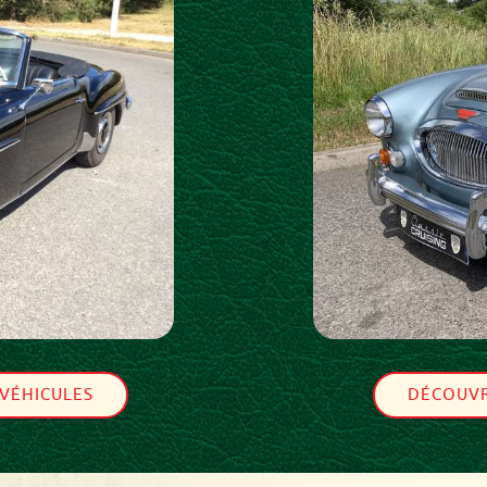
 VÉHICULES
DÉCOUVR