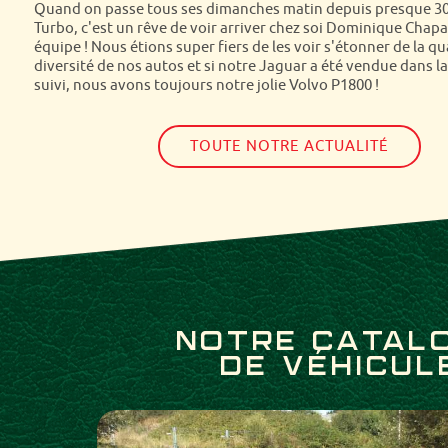
Quand on passe tous ses dimanches matin depuis presque 30
12/10/2022
Turbo, c'est un rêve de voir arriver chez soi Dominique Chapa
Classic Cruising achète et vend des véhicules anciens d'excep
équipe ! Nous étions super fiers de les voir s'étonner de la qua
modèles les plus prestigieux de grandes marques européenn
diversité de nos autos et si notre Jaguar a été vendue dans l
attendent !
suivi, nous avons toujours notre jolie Volvo P1800 !
Rejoignez notre réseau et profitez de notre talent d'expertise
TOUTE NOTRE ACTUALITÉ
NOTRE CATAL
DE VÉHICUL