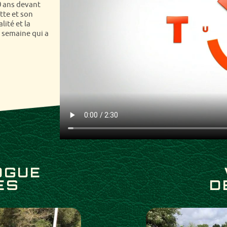
 ans devant
tte et son
tion. Les
lité et la
es vous
a semaine qui a
.
OGUE
ES
D